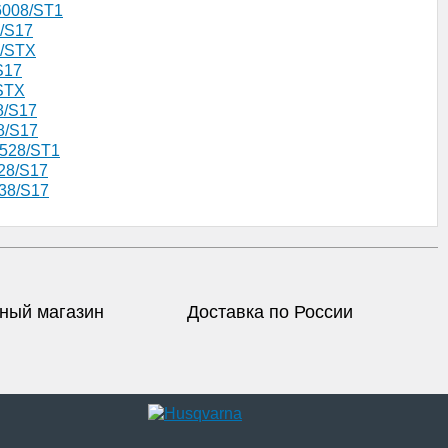
6008/ST1
8/S17
8/STX
S17
/STX
8/S17
8/S17
7528/ST1
28/S17
38/S17
ный магазин
Доставка по России