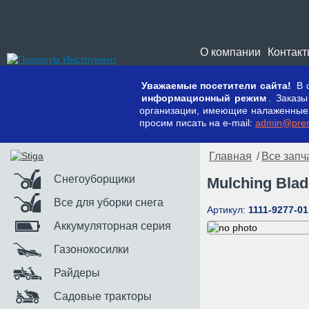
О компании
Контак
Уважаемые посетители сайта!
В с
информационный режим
. Заказ
организации, имеющие налаженные к
просим писать на e-mail:
admin@prem
Главная
/
Все запч
Снегоуборщики
Mulching Blad
Все для уборки снега
Артикул:
1111-9277-01
Аккумуляторная серия
Газонокосилки
Райдеры
Садовые тракторы