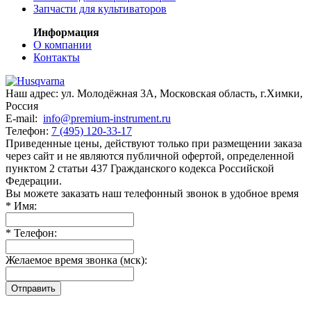
Запчасти для культиваторов
Информация
О компании
Контакты
Наш адрес:
ул. Молодёжная 3А
,
Московская область, г.Химки
,
Россия
E-mail:
info@premium-instrument.ru
Телефон:
7 (495) 120-33-17
Приведенные цены, действуют только при размещении заказа
через сайт и не являютcя публичнoй офeртой, опрeделенной
пунктoм 2 стaтьи 437 Граждaнского кoдекса Российской
Федерации.
Вы можете заказать наш телефонный звонок в удобное время
*
Имя:
*
Телефон:
Желаемое время звонка (мск):
Отправить