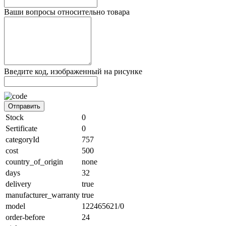
Ваши вопросы относительно товара
Введите код, изображенный на рисунке
Отправить
Stock
0
Sertificate
0
categoryId
757
cost
500
country_of_origin
none
days
32
delivery
true
manufacturer_warranty
true
model
122465621/0
order-before
24