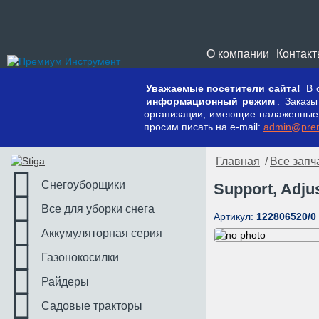
О компании
Контак
Уважаемые посетители сайта!
В с
информационный режим
. Заказ
организации, имеющие налаженные к
просим писать на e-mail:
admin@prem
Главная
/
Все запч
Снегоуборщики
Support, Adju
Все для уборки снега
Артикул:
122806520/0
Аккумуляторная серия
Газонокосилки
Райдеры
Садовые тракторы