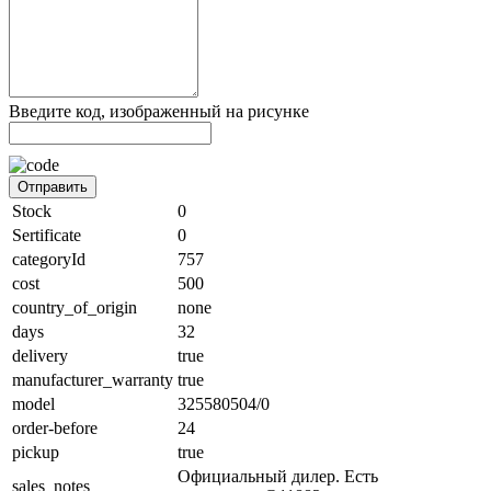
Введите код, изображенный на рисунке
Отправить
Stock
0
Sertificate
0
categoryId
757
cost
500
country_of_origin
none
days
32
delivery
true
manufacturer_warranty
true
model
325580504/0
order-before
24
pickup
true
Официальный дилер. Есть
sales_notes