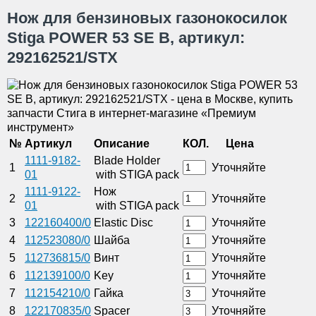
Нож для бензиновых газонокосилок
Stiga POWER 53 SE B, артикул:
292162521/STX
№
Артикул
Описание
КОЛ.
Цена
1111-9182-
Blade Holder
1
Уточняйте
01
with STIGA pack
1111-9122-
Нож
2
Уточняйте
01
with STIGA pack
3
122160400/0
Elastic Disc
Уточняйте
4
112523080/0
Шайба
Уточняйте
5
112736815/0
Винт
Уточняйте
6
112139100/0
Key
Уточняйте
7
112154210/0
Гайка
Уточняйте
8
122170835/0
Spacer
Уточняйте