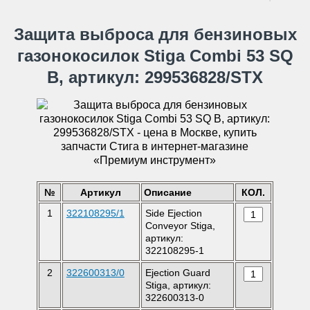
Защита выброса для бензиновых
газонокосилок Stiga Combi 53 SQ
B, артикул: 299536828/STX
№
Артикул
Описание
КОЛ.
1
322108295/1
Side Ejection
Conveyor Stiga,
артикул:
322108295-1
2
322600313/0
Ejection Guard
Stiga, артикул:
322600313-0