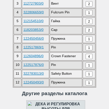
3
112727803/0
Винт
4
322806659/0
Fulcrum Pin
5
112154510/0
Гайка
6
118203853/0
Cap
7
122450456/0
Пружина
8
122517869/1
Pin
9
112604896/0
Crown Fastener
10
122517876/0
Pin
11
322783013/0
Safety Button
12
122450493/0
Пружина
Другие разделы каталога