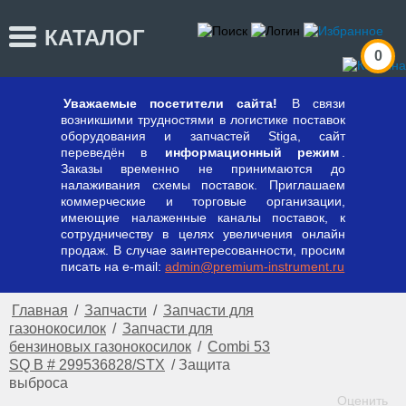
КАТАЛОГ
0
Уважаемые посетители сайта!
В связи
возникшими трудностями в логистике поставок
оборудования и запчастей Stiga, сайт
переведён в
информационный режим
.
Заказы временно не принимаются до
налаживания схемы поставок. Приглашаем
коммерческие и торговые организации,
имеющие налаженные каналы поставок, к
сотрудничеству в целях увеличения онлайн
продаж. В случае заинтересованности, просим
писать на e-mail:
admin@premium-instrument.ru
Главная
/
Запчасти
/
Запчасти для
газонокосилок
/
Запчасти для
бензиновых газонокосилок
/
Combi 53
SQ B # 299536828/STX
/
Защита
выброса
Оценить