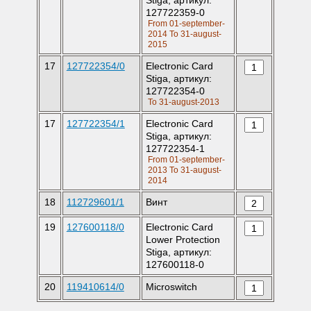
Stiga, артикул:
127722359-0
From 01-september-
2014 To 31-august-
2015
17
127722354/0
Electronic Card
Stiga, артикул:
127722354-0
To 31-august-2013
17
127722354/1
Electronic Card
Stiga, артикул:
127722354-1
From 01-september-
2013 To 31-august-
2014
18
112729601/1
Винт
19
127600118/0
Electronic Card
Lower Protection
Stiga, артикул:
127600118-0
20
119410614/0
Microswitch