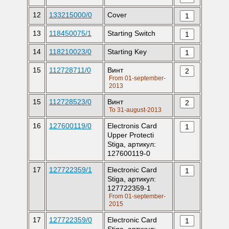
12
133215000/0
Cover
13
118450075/1
Starting Switch
14
118210023/0
Starting Key
15
112728711/0
Винт
From 01-september-
2013
15
112728523/0
Винт
To 31-august-2013
16
127600119/0
Electronis Card
Upper Protecti
Stiga, артикул:
127600119-0
17
127722359/1
Electronic Card
Stiga, артикул:
127722359-1
From 01-september-
2015
17
127722359/0
Electronic Card