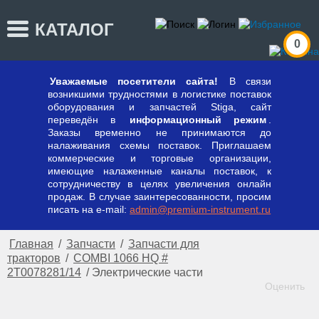
КАТАЛОГ
0
Уважаемые посетители сайта!
В связи
возникшими трудностями в логистике поставок
оборудования и запчастей Stiga, сайт
переведён в
информационный режим
.
Заказы временно не принимаются до
налаживания схемы поставок. Приглашаем
коммерческие и торговые организации,
имеющие налаженные каналы поставок, к
сотрудничеству в целях увеличения онлайн
продаж. В случае заинтересованности, просим
писать на e-mail:
admin@premium-instrument.ru
Главная
/
Запчасти
/
Запчасти для
тракторов
/
COMBI 1066 HQ #
2T0078281/14
/
Электрические части
Оценить