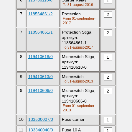
6
118736110/0
Starter Relay
To 31-august-2016
7
118564861/2
Protection
From 01-september-
2017
7
118564861/1
Protection Stiga,
артикул:
118564861-1
To 31-august-2017
8
119410618/0
Microswitch Stiga,
артикул:
119410618-0
9
119410613/0
Microswitch
To 31-august-2013
9
119410606/0
Microswitch Stiga,
артикул:
119410606-0
From 01-september-
2013
10
133500007/0
Fuse carrier
11
133340040/0
Fuse 10 A