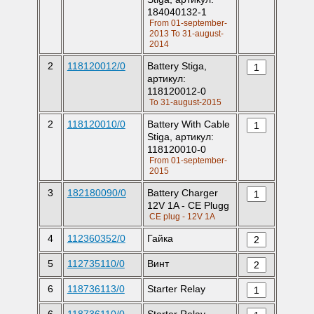
184040132-1
From 01-september-
2013 To 31-august-
2014
2
118120012/0
Battery Stiga,
артикул:
118120012-0
To 31-august-2015
2
118120010/0
Battery With Cable
Stiga, артикул:
118120010-0
From 01-september-
2015
3
182180090/0
Battery Charger
12V 1A - CE Plugg
CE plug - 12V 1A
4
112360352/0
Гайка
5
112735110/0
Винт
6
118736113/0
Starter Relay