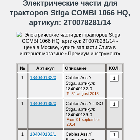
Электрические части для
тракторов Stiga COMBI 1066 HQ,
артикул: 2T0078281/14
№
Артикул
Описание
КОЛ.
1
184040132/0
Cables Ass.Y
Stiga, артикул:
184040132-0
To 31-august-2013
1
184040139/0
Cables Ass.Y - ISO
Stiga, артикул:
184040139-0
From 01-september-
2014
1
184040132/1
Cables Ass.Y
Stiga, артикул: