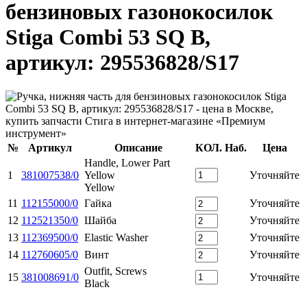
бензиновых газонокосилок
Stiga Combi 53 SQ B,
артикул: 295536828/S17
№
Артикул
Описание
КОЛ.
Наб.
Цена
Handle, Lower Part
1
381007538/0
Yellow
Уточняйте
Yellow
11
112155000/0
Гайка
Уточняйте
12
112521350/0
Шайба
Уточняйте
13
112369500/0
Elastic Washer
Уточняйте
14
112760605/0
Винт
Уточняйте
Outfit, Screws
15
381008691/0
Уточняйте
Black