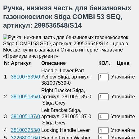
Ручка, нижняя часть для бензиновых
газонокосилок Stiga COMBI 53 SEQ,
артикул: 299536548/S14
№
Артикул
Описание
КОЛ.
Цена
Handle, Lower Part
1
381007539/0
Yellow Stiga, артикул:
Уточняйте
381007539-0
Right Bracket Stiga,
2
381005185/0
артикул: 381005185-0
Уточняйте
Stiga Grey
Left Bracket Stiga,
3
381005187/0
артикул: 381005187-0
Уточняйте
Stiga Grey
4
381003253/0
Locking Handle Lever
Уточняйте
5
322680016/0
Handle Fixing Washer
Уточняйте