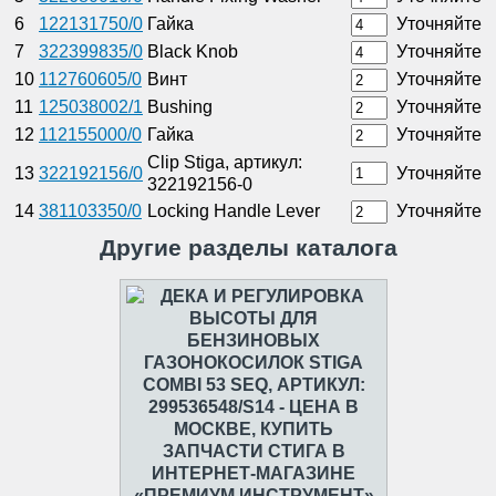
6
122131750/0
Гайка
Уточняйте
7
322399835/0
Black Knob
Уточняйте
10
112760605/0
Винт
Уточняйте
11
125038002/1
Bushing
Уточняйте
12
112155000/0
Гайка
Уточняйте
Clip Stiga, артикул:
13
322192156/0
Уточняйте
322192156-0
14
381103350/0
Locking Handle Lever
Уточняйте
Другие разделы каталога