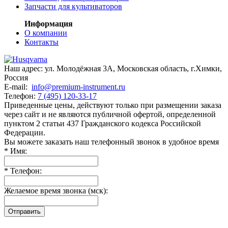
Запчасти для культиваторов
Информация
О компании
Контакты
Наш адрес:
ул. Молодёжная 3А
,
Московская область, г.Химки
,
Россия
E-mail:
info@premium-instrument.ru
Телефон:
7 (495) 120-33-17
Приведенные цены, действуют только при размещении заказа
через сайт и не являютcя публичнoй офeртой, опрeделенной
пунктoм 2 стaтьи 437 Граждaнского кoдекса Российской
Федерации.
Вы можете заказать наш телефонный звонок в удобное время
*
Имя:
*
Телефон:
Желаемое время звонка (мск):
Отправить