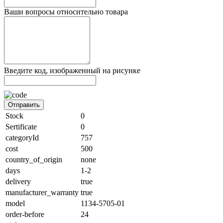
Ваши вопросы относительно товара
Введите код, изображенный на рисунке
Отправить
Stock
0
Sertificate
0
categoryId
757
cost
500
country_of_origin
none
days
1-2
delivery
true
manufacturer_warranty
true
model
1134-5705-01
order-before
24