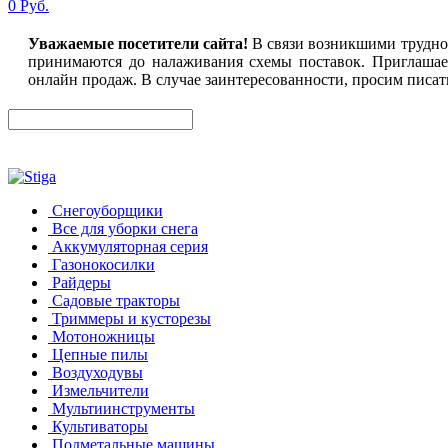
0 Руб.
Уважаемые посетители сайта!
В связи возникшими трудност
принимаются до налаживания схемы поставок. Приглашае
онлайн продаж. В случае заинтересованности, просим писать
Снегоуборщики
Все для уборки снега
Аккумуляторная серия
Газонокосилки
Райдеры
Садовые тракторы
Триммеры и кусторезы
Мотоножницы
Цепные пилы
Воздуходувы
Измельчители
Мультиинструменты
Культиваторы
Подметальные машины