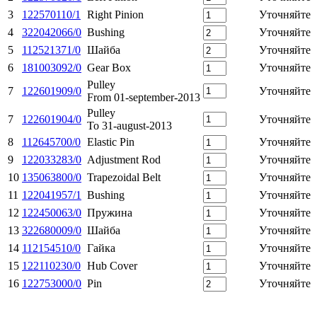
3
122570110/1
Right Pinion
Уточняйте
4
322042066/0
Bushing
Уточняйте
5
112521371/0
Шайба
Уточняйте
6
181003092/0
Gear Box
Уточняйте
Pulley
7
122601909/0
Уточняйте
From 01-september-2013
Pulley
7
122601904/0
Уточняйте
To 31-august-2013
8
112645700/0
Elastic Pin
Уточняйте
9
122033283/0
Adjustment Rod
Уточняйте
10
135063800/0
Trapezoidal Belt
Уточняйте
11
122041957/1
Bushing
Уточняйте
12
122450063/0
Пружина
Уточняйте
13
322680009/0
Шайба
Уточняйте
14
112154510/0
Гайка
Уточняйте
15
122110230/0
Hub Cover
Уточняйте
16
122753000/0
Pin
Уточняйте