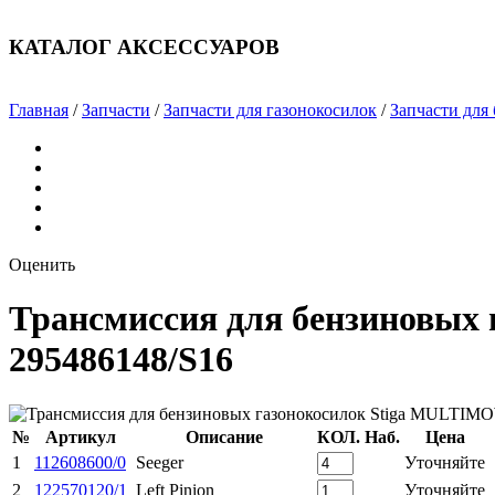
КАТАЛОГ АКСЕССУАРОВ
Главная
/
Запчасти
/
Запчасти для газонокосилок
/
Запчасти для
Оценить
Трансмиссия для бензиновых
295486148/S16
№
Артикул
Описание
КОЛ.
Наб.
Цена
1
112608600/0
Seeger
Уточняйте
2
122570120/1
Left Pinion
Уточняйте